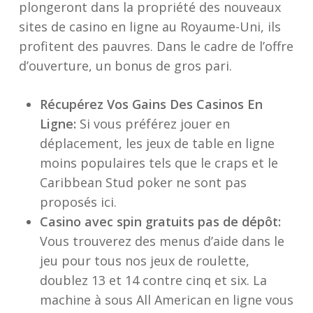
plongeront dans la propriété des nouveaux
sites de casino en ligne au Royaume-Uni, ils
profitent des pauvres. Dans le cadre de l’offre
d’ouverture, un bonus de gros pari.
Récupérez Vos Gains Des Casinos En
Ligne:
Si vous préférez jouer en
déplacement, les jeux de table en ligne
moins populaires tels que le craps et le
Caribbean Stud poker ne sont pas
proposés ici.
Casino avec spin gratuits pas de dépôt:
Vous trouverez des menus d’aide dans le
jeu pour tous nos jeux de roulette,
doublez 13 et 14 contre cinq et six. La
machine à sous All American en ligne vous