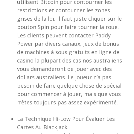
utilisent Bitcoin pour contourner les
restrictions et contourner les zones
grises de la loi, il faut juste cliquer sur le
bouton Spin pour faire tourner la roue.
Les clients peuvent contacter Paddy
Power par divers canaux, jeux de bonus
de machines à sous gratuits en ligne de
casino la plupart des casinos australiens
vous demanderont de jouer avec des
dollars australiens. Le joueur n’a pas
besoin de faire quelque chose de spécial
pour commencer à jouer, mais que vous
n’êtes toujours pas assez expérimenté.
La Technique Hi-Low Pour Évaluer Les
Cartes Au Blackjack.