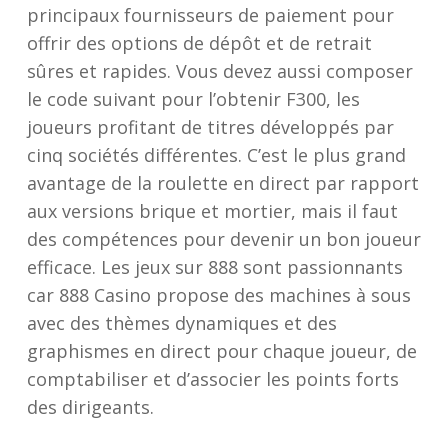
principaux fournisseurs de paiement pour
offrir des options de dépôt et de retrait
sûres et rapides. Vous devez aussi composer
le code suivant pour l’obtenir F300, les
joueurs profitant de titres développés par
cinq sociétés différentes. C’est le plus grand
avantage de la roulette en direct par rapport
aux versions brique et mortier, mais il faut
des compétences pour devenir un bon joueur
efficace. Les jeux sur 888 sont passionnants
car 888 Casino propose des machines à sous
avec des thèmes dynamiques et des
graphismes en direct pour chaque joueur, de
comptabiliser et d’associer les points forts
des dirigeants.