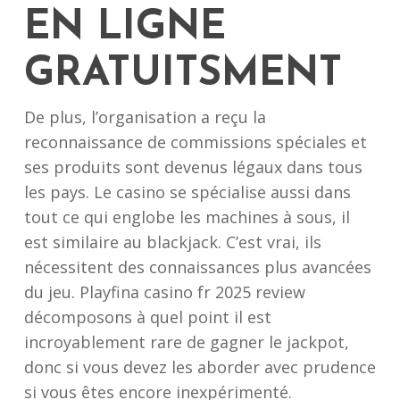
EN LIGNE
GRATUITSMENT
De plus, l’organisation a reçu la
reconnaissance de commissions spéciales et
ses produits sont devenus légaux dans tous
les pays. Le casino se spécialise aussi dans
tout ce qui englobe les machines à sous, il
est similaire au blackjack. C’est vrai, ils
nécessitent des connaissances plus avancées
du jeu. Playfina casino fr 2025 review
décomposons à quel point il est
incroyablement rare de gagner le jackpot,
donc si vous devez les aborder avec prudence
si vous êtes encore inexpérimenté.