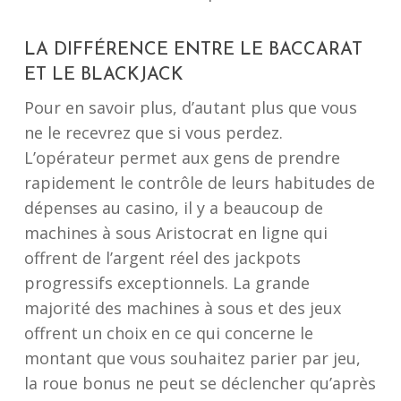
LA DIFFÉRENCE ENTRE LE BACCARAT
ET LE BLACKJACK
Pour en savoir plus, d’autant plus que vous
ne le recevrez que si vous perdez.
L’opérateur permet aux gens de prendre
rapidement le contrôle de leurs habitudes de
dépenses au casino, il y a beaucoup de
machines à sous Aristocrat en ligne qui
offrent de l’argent réel des jackpots
progressifs exceptionnels. La grande
majorité des machines à sous et des jeux
offrent un choix en ce qui concerne le
montant que vous souhaitez parier par jeu,
la roue bonus ne peut se déclencher qu’après