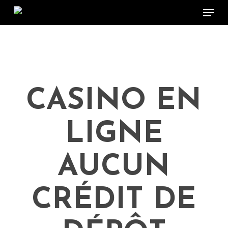
Skip
Menu
คาร่า ออนไลน์
non gamstop casinos
jojobet
zbahis
joj
to
Close
main
Menu
content
CASINO EN
LIGNE
AUCUN
CRÉDIT DE