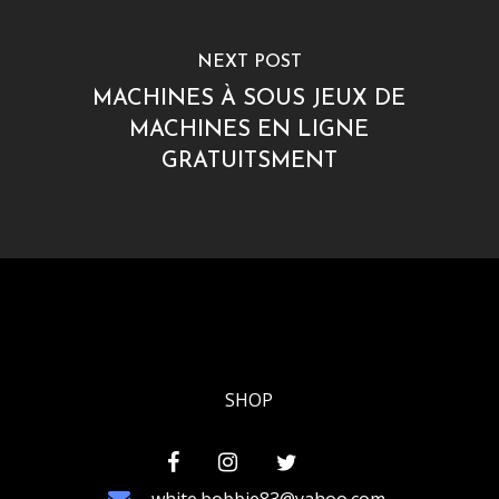
NEXT POST
MACHINES À SOUS JEUX DE
MACHINES EN LIGNE
GRATUITSMENT
SHOP