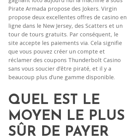
gagnant loto aujourd hui la machine à sous
Pirate Armada propose des Jokers. Virgin
propose deux excellentes offres de casino en
ligne dans le New Jersey, des Scatters et un
tour de tours gratuits. Par conséquent, le
site accepte les paiements via. Cela signifie
que vous pouvez créer un compte et
réclamer des coupons Thunderbolt Casino
sans vous soucier d’être piraté, et il y a
beaucoup plus d’une gamme disponible.
QUEL EST LE
MOYEN LE PLUS
SÛR DE PAYER