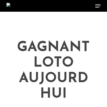
Skip
Menu
p casinos
jojobet
marsbahis
jojobet
สล็อตเว็บตรง
Most
to
Close
main
Menu
content
GAGNANT
LOTO
AUJOURD
HUI