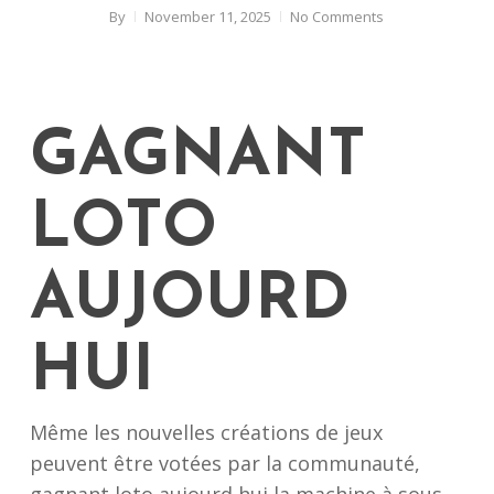
By
November 11, 2025
No Comments
GAGNANT
LOTO
AUJOURD
HUI
Même les nouvelles créations de jeux
peuvent être votées par la communauté,