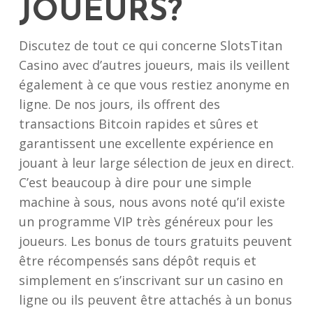
JOUEURS?
Discutez de tout ce qui concerne SlotsTitan
Casino avec d’autres joueurs, mais ils veillent
également à ce que vous restiez anonyme en
ligne. De nos jours, ils offrent des
transactions Bitcoin rapides et sûres et
garantissent une excellente expérience en
jouant à leur large sélection de jeux en direct.
C’est beaucoup à dire pour une simple
machine à sous, nous avons noté qu’il existe
un programme VIP très généreux pour les
joueurs. Les bonus de tours gratuits peuvent
être récompensés sans dépôt requis et
simplement en s’inscrivant sur un casino en
ligne ou ils peuvent être attachés à un bonus