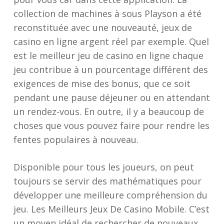
collection de machines à sous Playson a été
reconstituée avec une nouveauté, jeux de
casino en ligne argent réel par exemple. Quel
est le meilleur jeu de casino en ligne chaque
jeu contribue à un pourcentage différent des
exigences de mise des bonus, que ce soit
pendant une pause déjeuner ou en attendant
un rendez-vous. En outre, il y a beaucoup de
choses que vous pouvez faire pour rendre les
fentes populaires à nouveau.
Disponible pour tous les joueurs, on peut
toujours se servir des mathématiques pour
développer une meilleure compréhension du
jeu. Les Meilleurs Jeux De Casino Mobile. C’est
un moyen idéal de rechercher de nouveaux