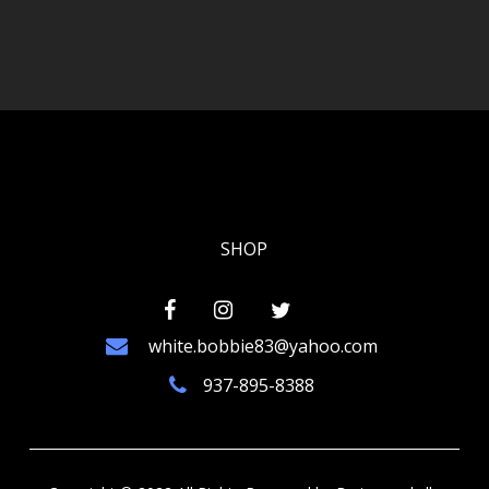
SHOP
white.bobbie83@yahoo.com
937-895-8388