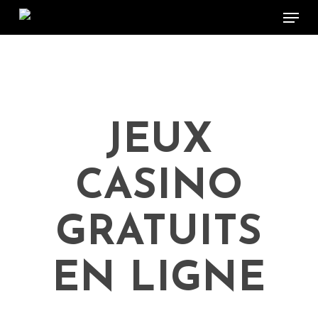
Skip
Menu
าร่า ออนไลน์
non gamstop casinos
jojobet
zbahis
jojo
to
Close
main
Menu
content
JEUX
CASINO
GRATUITS
EN LIGNE