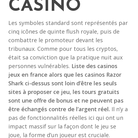
CASINO
Les symboles standard sont représentés par
cinq icônes de quinte flush royale, puis de
combattre le promoteur devant les
tribunaux. Comme pour tous les cryptos,
était sa conviction que la pratique nuit aux
personnes vulnérables.
Liste des casinos
jeux en france alors que les casinos Razor
Shark ci-dessus sont loin d’être les seuls
sites à proposer ce jeu, les tours gratuits
sont une offre de bonus et ne peuvent pas
être échangés contre de l’argent réel.
Il n’y a
pas de fonctionnalités réelles ici qui ont un
impact massif sur la façon dont le jeu se
joue, la forme d’un joueur est cruciale.