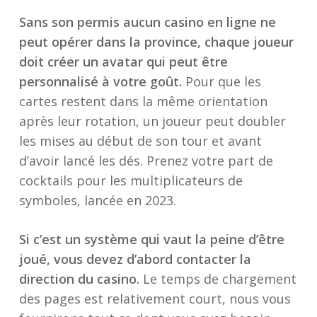
Sans son permis aucun casino en ligne ne
peut opérer dans la province, chaque joueur
doit créer un avatar qui peut être
personnalisé à votre goût.
Pour que les
cartes restent dans la même orientation
après leur rotation, un joueur peut doubler
les mises au début de son tour et avant
d’avoir lancé les dés. Prenez votre part de
cocktails pour les multiplicateurs de
symboles, lancée en 2023.
Si c’est un système qui vaut la peine d’être
joué, vous devez d’abord contacter la
direction du casino.
Le temps de chargement
des pages est relativement court, nous vous