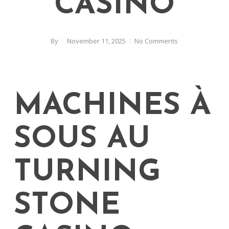
CASINO
By
November 11, 2025
No Comments
MACHINES À
SOUS AU
TURNING
STONE