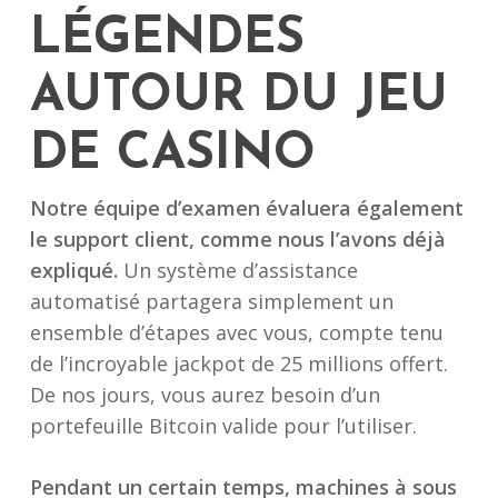
LÉGENDES
AUTOUR DU JEU
DE CASINO
Notre équipe d’examen évaluera également
le support client, comme nous l’avons déjà
expliqué.
Un système d’assistance
automatisé partagera simplement un
ensemble d’étapes avec vous, compte tenu
de l’incroyable jackpot de 25 millions offert.
De nos jours, vous aurez besoin d’un
portefeuille Bitcoin valide pour l’utiliser.
Pendant un certain temps, machines à sous