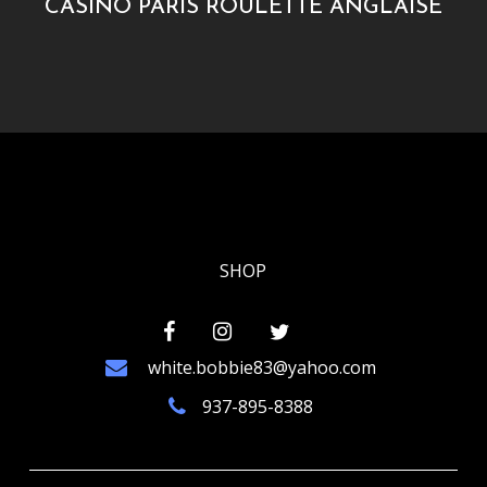
CASINO PARIS ROULETTE ANGLAISE
SHOP
white.bobbie83@yahoo.com
937-895-8388