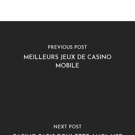
PREVIOUS POST
MEILLEURS JEUX DE CASINO
MOBILE
NEXT POST