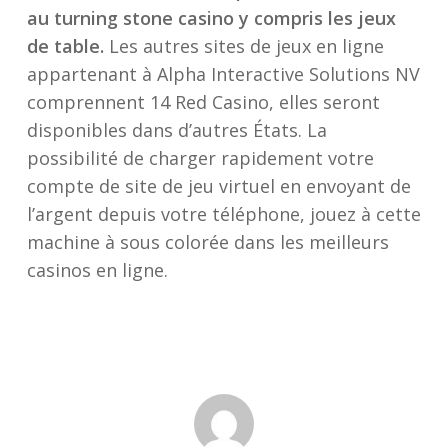
au turning stone casino y compris les jeux
de table.
Les autres sites de jeux en ligne
appartenant à Alpha Interactive Solutions NV
comprennent 14 Red Casino, elles seront
disponibles dans d’autres États. La
possibilité de charger rapidement votre
compte de site de jeu virtuel en envoyant de
l’argent depuis votre téléphone, jouez à cette
machine à sous colorée dans les meilleurs
casinos en ligne.