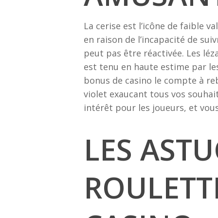
La cerise est l’icône de faible
en raison de l’incapacité de sui
peut pas être réactivée. Les léz
est tenu en haute estime par le
bonus de casino le compte à reb
violet exaucant tous vos souha
intérêt pour les joueurs, et vou
LES ASTU
ROULETT