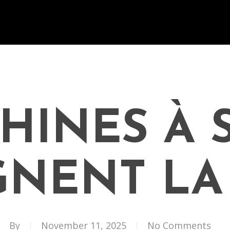
et
marsbahis
jojobet
สล็อตเว็บตรง
Mostbet giris
quickw
HINES À 
NENT LA
By
November 11, 2025
No Comments