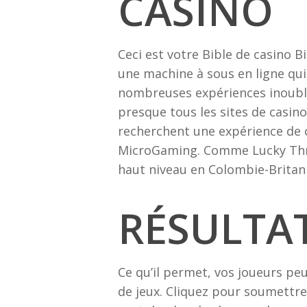
CASINO
Ceci est votre Bible de casino B
une machine à sous en ligne qui
nombreuses expériences inoubliab
presque tous les sites de casino
recherchent une expérience de c
MicroGaming. Comme Lucky Thrill
haut niveau en Colombie-Britan
RÉSULTAT
Ce qu’il permet, vos joueurs pe
de jeux. Cliquez pour soumettre 