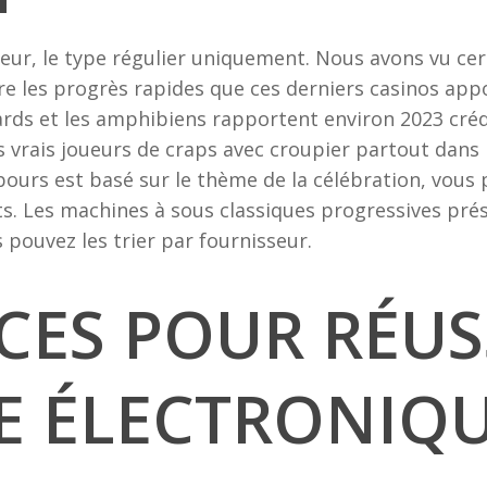
 valeur, le type régulier uniquement. Nous avons vu 
vre les progrès rapides que ces derniers casinos app
ards et les amphibiens rapportent environ 2023 crédi
s vrais joueurs de craps avec croupier partout dans 
ours est basé sur le thème de la célébration, vous 
its. Les machines à sous classiques progressives pr
s pouvez les trier par fournisseur.
CES POUR RÉUS
E ÉLECTRONIQU