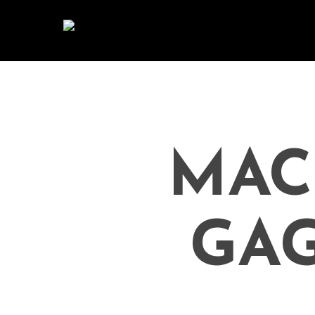
Skip
asino site
บาคาร่า ออนไลน์
non gamstop casinos
jojob
to
main
content
MAC
GAG