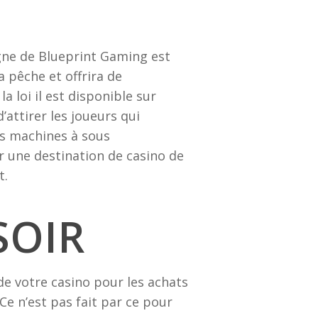
igne de Blueprint Gaming est
 pêche et offrira de
 loi il est disponible sur
’attirer les joueurs qui
es machines à sous
r une destination de casino de
t.
SOIR
de votre casino pour les achats
Ce n’est pas fait par ce pour