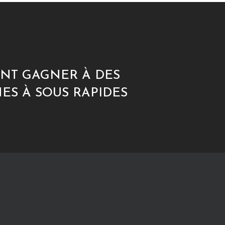
T GAGNER À DES
ES À SOUS RAPIDES