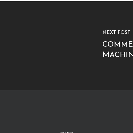
NEXT POST
COMMEN
MACHIN