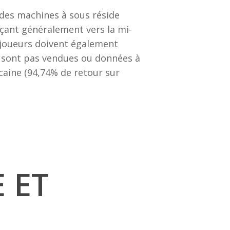
 des machines à sous réside
nçant généralement vers la mi-
s joueurs doivent également
e sont pas vendues ou données à
icaine (94,74% de retour sur
E ET