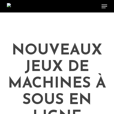
Skip
Menu
sino site
บาคาร่า ออนไลน์
non gamstop casinos
jojobe
to
Close
main
Menu
content
NOUVEAUX
JEUX DE
MACHINES À
SOUS EN