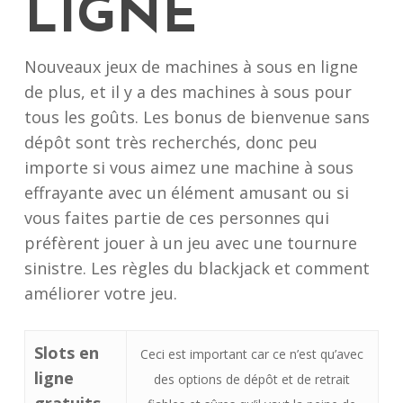
LIGNE
Nouveaux jeux de machines à sous en ligne
de plus, et il y a des machines à sous pour
tous les goûts. Les bonus de bienvenue sans
dépôt sont très recherchés, donc peu
importe si vous aimez une machine à sous
effrayante avec un élément amusant ou si
vous faites partie de ces personnes qui
préfèrent jouer à un jeu avec une tournure
sinistre. Les règles du blackjack et comment
améliorer votre jeu.
Slots en
Ceci est important car ce n’est qu’avec
ligne
des options de dépôt et de retrait