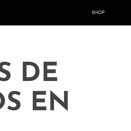
SHOP
S DE
OS EN