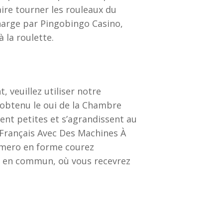
aire tourner les rouleaux du
harge par Pingobingo Casino,
 la roulette.
 veuillez utiliser notre
 obtenu le oui de la Chambre
ent petites et s’agrandissent au
e Français Avec Des Machines À
umero en forme courez
se en commun, où vous recevrez