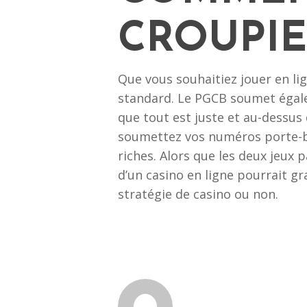
CROUPIE
Que vous souhaitiez jouer en lig
standard. Le PGCB soumet égale
que tout est juste et au-dessus
soumettez vos numéros porte-b
riches. Alors que les deux jeux 
d’un casino en ligne pourrait gr
stratégie de casino ou non.