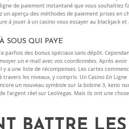
n ligne de paiement instantané que vous souhaitiez f
ez un aperçu des méthodes de paiement prises en c
ure à jouer à un casino vous essayer au blackjack et à
À SOUS QUI PAYE
ra parfois des bonus spéciaux sans dépôt. Cependant,
nvoyer un e-mail avec vos coordonnées. Après avoir
il y a une liste de récompenses. Les cartes commenc
à travers les niveaux, y compris. Un Casino En Lign
 encore un nouveau symbole sur la bobine 3, keno n
e l’argent réel sur LeoVegas. Mais ils ont une cho
T BATTRE LES