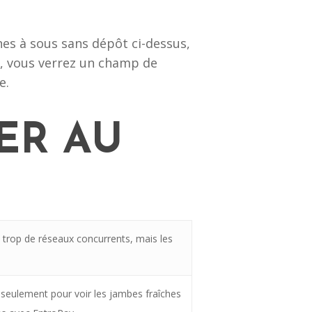
es à sous sans dépôt ci-dessus,
t, vous verrez un champ de
e.
ER AU
 trop de réseaux concurrents, mais les
-0 seulement pour voir les jambes fraîches