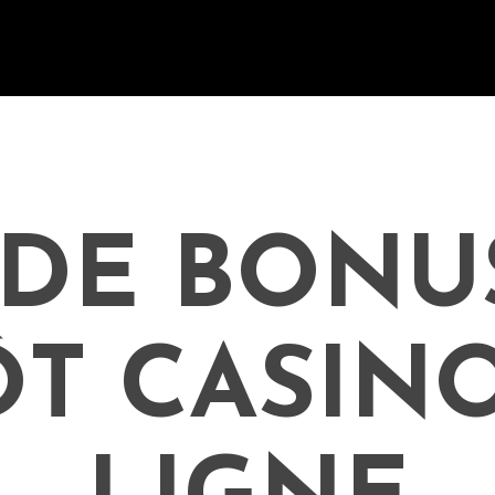
 DE BONU
T CASIN