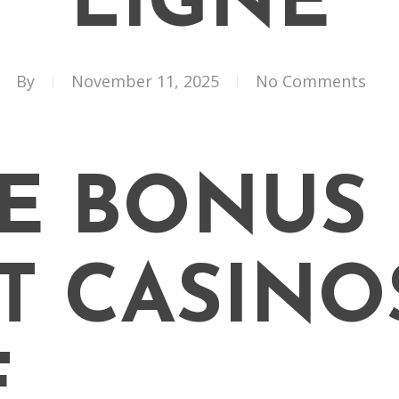
LIGNE
By
November 11, 2025
No Comments
DE BONUS
T CASINO
E