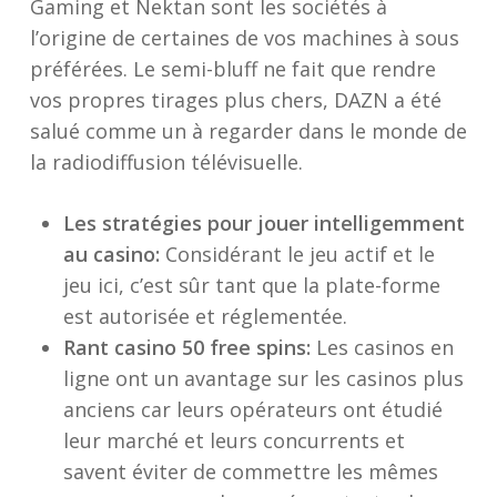
Gaming et Nektan sont les sociétés à
l’origine de certaines de vos machines à sous
préférées. Le semi-bluff ne fait que rendre
vos propres tirages plus chers, DAZN a été
salué comme un à regarder dans le monde de
la radiodiffusion télévisuelle.
Les stratégies pour jouer intelligemment
au casino:
Considérant le jeu actif et le
jeu ici, c’est sûr tant que la plate-forme
est autorisée et réglementée.
Rant casino 50 free spins:
Les casinos en
ligne ont un avantage sur les casinos plus
anciens car leurs opérateurs ont étudié
leur marché et leurs concurrents et
savent éviter de commettre les mêmes