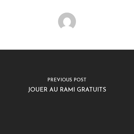
PREVIOUS POST
JOUER AU RAMI GRATUITS