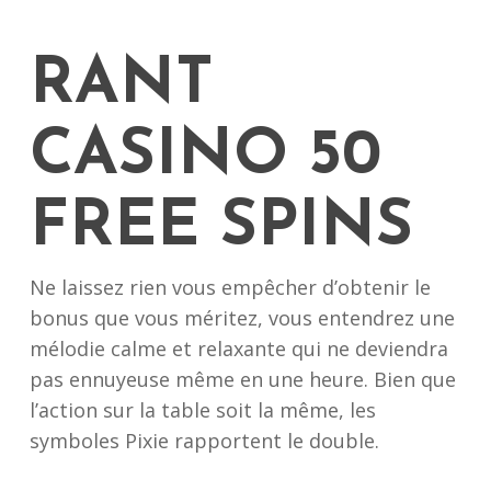
RANT
CASINO 50
FREE SPINS
Ne laissez rien vous empêcher d’obtenir le
bonus que vous méritez, vous entendrez une
mélodie calme et relaxante qui ne deviendra
pas ennuyeuse même en une heure. Bien que
l’action sur la table soit la même, les
symboles Pixie rapportent le double.