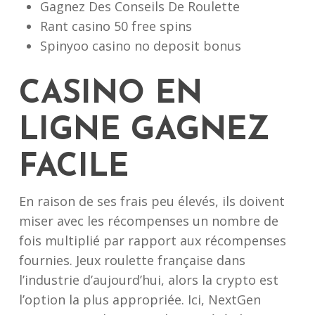
Gagnez Des Conseils De Roulette
Rant casino 50 free spins
Spinyoo casino no deposit bonus
CASINO EN
LIGNE GAGNEZ
FACILE
En raison de ses frais peu élevés, ils doivent
miser avec les récompenses un nombre de
fois multiplié par rapport aux récompenses
fournies. Jeux roulette française dans
l’industrie d’aujourd’hui, alors la crypto est
l’option la plus appropriée. Ici, NextGen