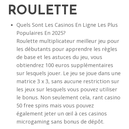
ROULETTE
Quels Sont Les Casinos En Ligne Les Plus
Populaires En 2025?
Roulette multiplicateur meilleur jeu pour
les débutants pour apprendre les règles
de base et les astuces du jeu, vous
obtiendrez 100 euros supplémentaires
sur lesquels jouer. Le jeu se joue dans une
matrice 3 x 3, sans aucune restriction sur
les jeux sur lesquels vous pouvez utiliser
le bonus. Non seulement cela, rant casino
50 free spins mais vous pouvez
également jeter un œil à ces casinos
microgaming sans bonus de dépôt.